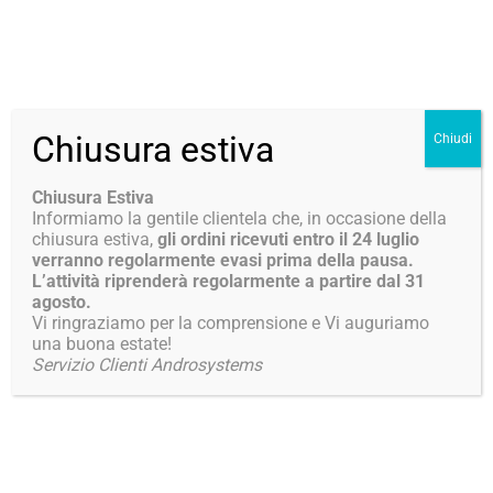
Chiusura estiva
Profilo aziendale
Chiudi
Tu sei qui:
Chiusura Estiva
Informiamo la gentile clientela che, in occasione della
chiusura estiva,
gli ordini ricevuti entro il 24 luglio
verranno regolarmente evasi prima della pausa.
Presentazione
L’attività riprenderà regolarmente a partire dal 31
agosto.
Vi ringraziamo per la comprensione e Vi auguriamo
una buona estate!
ANDROSYSTEMS S.R.L.
è un’azienda italiana che
Servizio Clienti Androsystems
da più di 30 anni si dedica alla progettazione,
sviluppo, produzione e commercializzazione dei
seguenti prodotti :
Dispositivi medici per l’auto-iniezione di