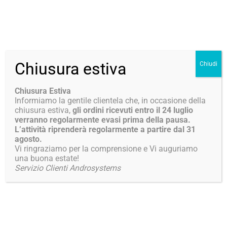
Chiusura estiva
Chiudi
Spedizioni
Tu sei qui:
Chiusura Estiva
Informiamo la gentile clientela che, in occasione della
chiusura estiva,
gli ordini ricevuti entro il 24 luglio
verranno regolarmente evasi prima della pausa.
L’attività riprenderà regolarmente a partire dal 31
agosto.
I prodotti acquistati verranno consegnati all’indirizzo
Vi ringraziamo per la comprensione e Vi auguriamo
indicato dal cliente in fase di acquisto, la fattura sarà
una buona estate!
Servizio Clienti Androsystems
inviata unitamente al Suo ordine.
Al momento della consegna della merce il cliente è
tenuto a controllare:
Che l’imballo sia integro, nel caso non lo sia si può