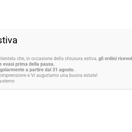
0-13:00 ; 14:00-18:00
AZIENDA
PRODOTTI
AREA NEWS
stiva
lientela che, in occasione della chiusura estiva,
gli ordini ricevut
 evasi prima della pausa.
regolarmente a partire dal 31 agosto.
 comprensione e Vi auguriamo una buona estate!
systems