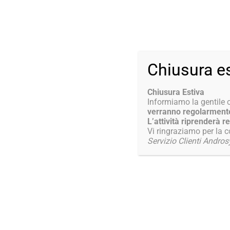
+39 0625392811
+39 3206385191
LUN – VEN: 09:0
Chiusura e
Chiusura Estiva
Informiamo la gentile c
salute sessuale uomo
verranno regolarmente
Tu sei qui:
L’attività riprenderà 
Home
Entrate taggate con salute sessuale uomo
Vi ringraziamo per la
Servizio Clienti Andro